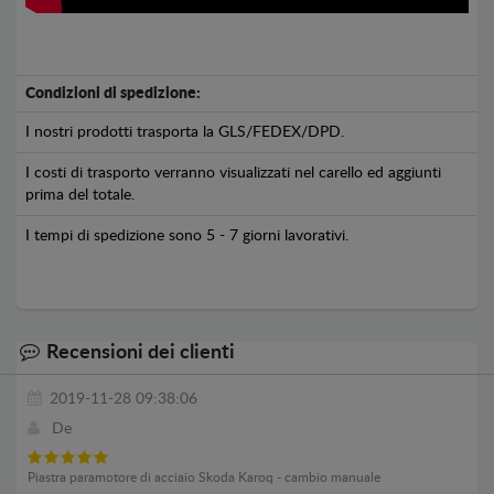
Condizioni di spedizione:
I nostri prodotti trasporta la GLS/FEDEX/DPD.
I costi di trasporto verranno visualizzati nel carello ed aggiunti
prima del totale.
I tempi di spedizione sono 5 - 7 giorni lavorativi.
Recensioni dei clienti
2019-11-28 09:38:06
De
Piastra paramotore di acciaio Skoda Karoq - cambio manuale