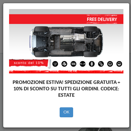
info@piastraparamotore.com
CARELLO
Piastra paramotore di acciaio Skoda
Piastra paramotore di acciaio Skoda Karoq
Brands
Brands
PROMOZIONE ESTIVA!
SPEDIZIONE GRATUITA +
10% DI SCONTO SU TUTTI GLI ORDINI. CODICE:
ESTATE
Indietro
OK