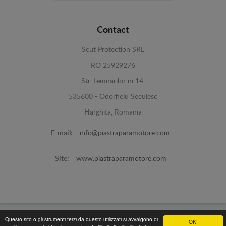
Contact
Scut Protection SRL
RO 25929276
Str. Lemnarilor nr.14.
535600 - Odorheiu Secuiesc
Harghita, Romania
E-mail:
info@piastraparamotore.com
Site:
www.piastraparamotore.com
Questo sito o gli strumenti terzi da questo utilizzati si avvalgono di
OK!
Piastra Paramotore di acciaio -
© 2026