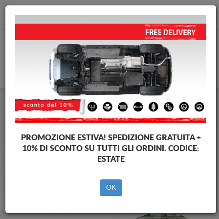
info@piastraparamotore.com
CARELLO
Piastra paramotore di acciaio Seat
Piastra paramotore di acciaio Seat Cordoba
Brands
Brands
PROMOZIONE ESTIVA!
SPEDIZIONE GRATUITA +
10% DI SCONTO SU TUTTI GLI ORDINI. CODICE:
ESTATE
Indietro
OK