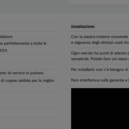
Installazione:
adiatore
Con la piastra insieme riceverete 
e seguenza degli attrezzi usati dur
ta perfettamente a tutte le
2014.
Ogni veicolo ha punti di aderire 
semplicità. Potete fare voi stessi
Per installarlo non c'è bisogno 
erto di vernice in polvere.
Non interferisce sulla garanzia e 
di coppie saldate per la miglior