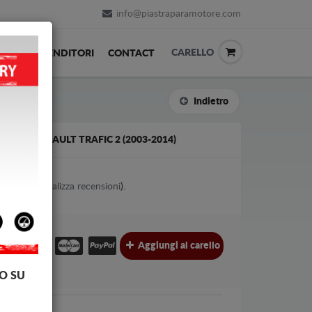
info@piastraparamotore.com
CARELLO
ACK
RIVENDITORI
CONTACT
Indietro
IAIO RENAULT TRAFIC 2 (2003-2014)
4
votes (
Visualizza recensioni
).
€
€
Aggiungi al carello
l.
O SU
Renault