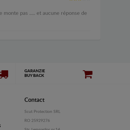
se monte pas ..... et aucune réponse de
GARANZIE
BUY BACK
Contact
Scut Protection SRL
RO 25929276
s
Str. Lemnarilor nr.14.