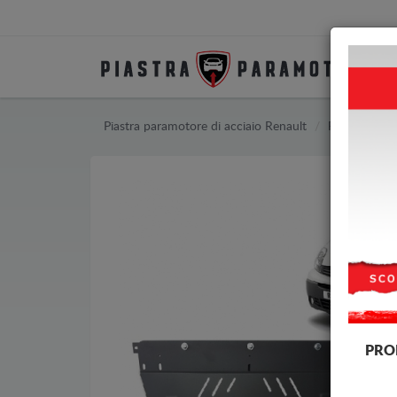
Piastra paramotore di acciaio Renault
Piastra para
PRO