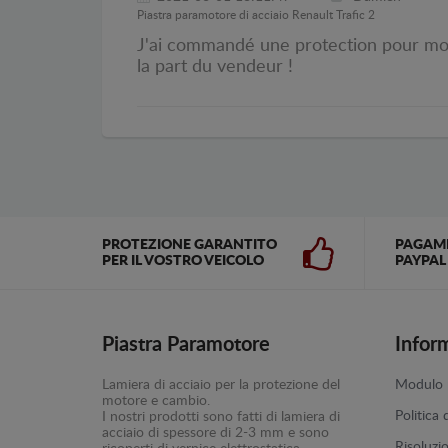
Piastra paramotore di acciaio Renault Trafic 2
J'ai commandé une protection pour mon tr
la part du vendeur !
PROTEZIONE GARANTITO
PAGAM
PER IL VOSTRO VEICOLO
PAYPAL
Piastra Paramotore
Infor
Lamiera di acciaio per la protezione del
Modulo p
motore e cambio.
Politica 
I nostri prodotti sono fatti di lamiera di
acciaio di spessore di 2-3 mm e sono
Risoluzi