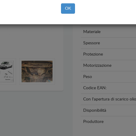
OK
Modello
Anno
Materiale
Spessore
Protezione
Motorizzazione
Peso
Codice EAN:
Con l'apertura di scarico oli
Disponibilità
Produttore