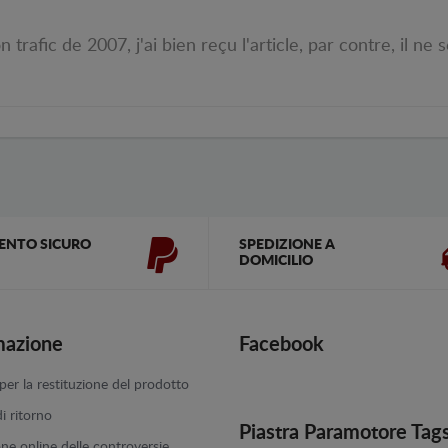
afic de 2007, j'ai bien reçu l'article, par contre, il ne 
ENTO SICURO
SPEDIZIONE A
DOMICILIO
mazione
Facebook
er la restituzione del prodotto
di ritorno
Piastra Paramotore Tag
one online delle controversie