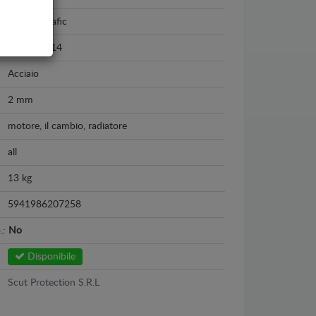
Renault Trafic
2003 - 2014
Acciaio
2 mm
motore, il cambio, radiatore
all
13 kg
5941986207258
o.:
No
Disponibile
Scut Protection S.R.L