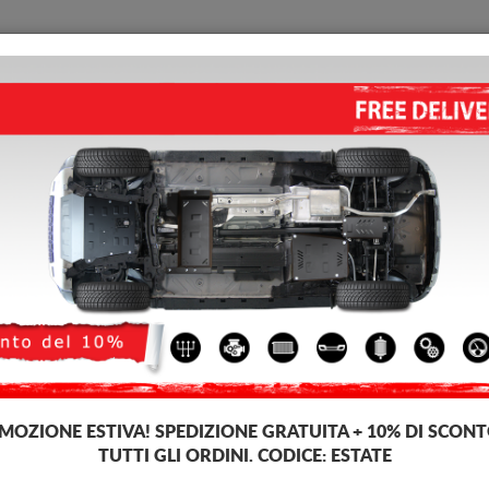
PIASTRA PARAMOTORE
HOME
CONSEGNARE
FEEDB
motore di acciaio Renault Trafic
PIASTRA PARAMOTORE DI ACC
4.13
out of
5
stars based on
Codice del prodotto: 17.119
182 
169
IVA inc
MOZIONE ESTIVA!
SPEDIZIONE GRATUITA + 10% DI SCONT
TUTTI GLI ORDINI. CODICE:
ESTATE
Marca