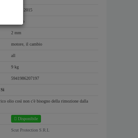
2009 - 2015
Acciaio
2 mm
motore, il cambio
all
9 kg
5941986207197
:
Si
rico olio così non c'è bisogno della rimozione dalla
Disponibile
Scut Protection S.R.L