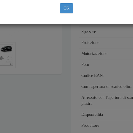
OK
Anno
Materiale
Spessore
Protezione
Motorizzazione
Peso
Codice EAN:
Con l'apertura di scarico olio.
Atrezzato con l'apertura di sca
piastra.
Disponibilità
Produttore