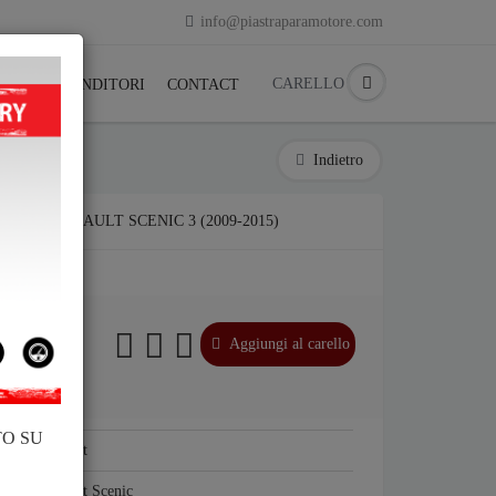
info@piastraparamotore.com
CARELLO
ACK
RIVENDITORI
CONTACT
Indietro
IAIO RENAULT SCENIC 3 (2009-2015)
Aggiungi al carello
TO SU
Renault
Renault Scenic