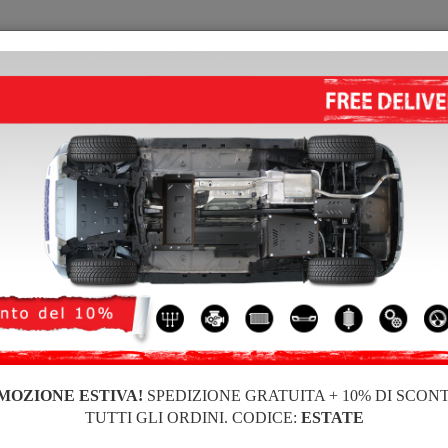
PIASTRA PARAMOTORE
HOME
CONSEGNARE
FEEDB
e di acciaio Renault Scenic
PIASTRA PARAMOTORE DI ACC
Codice del prodotto: 19.135
192 €
185
€
IVA incl.
MOZIONE ESTIVA!
SPEDIZIONE GRATUITA + 10% DI SCON
Marca
TUTTI GLI ORDINI. CODICE:
ESTATE
Modello