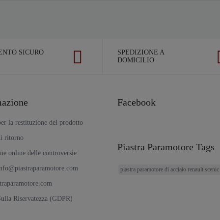
NTO SICURO
SPEDIZIONE A
DOMICILIO
mazione
Facebook
r la restituzione del prodotto
i ritorno
Piastra Paramotore Tags
ne online delle controversie
nfo@piastraparamotore.com
piastra paramotore di acciaio renault scenic
straparamotore.com
Sulla Riservatezza (GDPR)