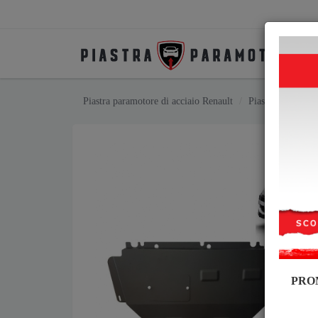
Piastra paramotore di acciaio Renault
Piastra paramotor
PRO