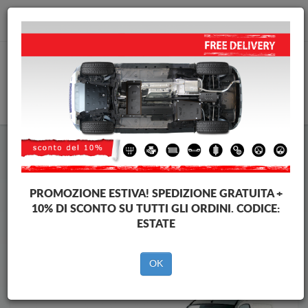
info@piastraparamotore.com
CARELLO
Piastra paramotore di acciaio Renault
Piastra paramotore di acciaio Renault Kangoo
Brands
Brands
PROMOZIONE ESTIVA!
SPEDIZIONE GRATUITA +
10% DI SCONTO SU TUTTI GLI ORDINI. CODICE:
ESTATE
Indietro
OK