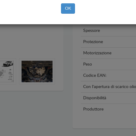
Anno
OK
Materiale
Spessore
Protezione
Motorizzazione
Peso
Codice EAN:
Con l'apertura di scarico oli
Disponibilità
Produttore