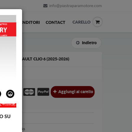
info@piastraparamotore.com
CARELLO
ACK
RIVENDITORI
CONTACT
Indietro
IAIO RENAULT CLIO 6 (2025-2026)
€
€
Aggiungi al carello
l.
O SU
Renault
Renault Clio