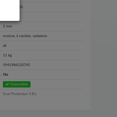
2025 - 2026
Acciaio
2 mm
motore, il cambio, radiatore
all
11 kg
5941986220745
o.:
No
Disponibile
Scut Protection S.R.L