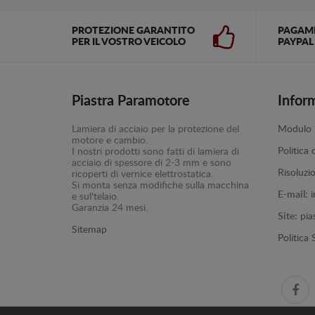
PROTEZIONE GARANTITO
PAGAM
PER IL VOSTRO VEICOLO
PAYPAL
Piastra Paramotore
Infor
Lamiera di acciaio per la protezione del
Modulo p
motore e cambio.
Politica 
I nostri prodotti sono fatti di lamiera di
acciaio di spessore di 2-3 mm e sono
Risoluzi
ricoperti di vernice elettrostatica.
Si monta senza modifiche sulla macchina
E-mail:
e sul'telaio.
Garanzia 24 mesi.
Site:
pia
Sitemap
Politica