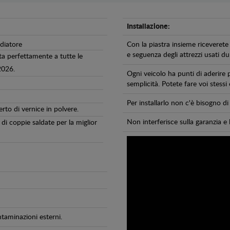
Installazione:
adiatore
Con la piastra insieme riceverete 
e seguenza degli attrezzi usati dur
ta perfettamente a tutte le
2026.
Ogni veicolo ha punti di aderire 
semplicità. Potete fare voi stessi
Per installarlo non c'è bisogno 
erto di vernice in polvere.
Non interferisce sulla garanzia e 
di coppie saldate per la miglior
ntaminazioni esterni.