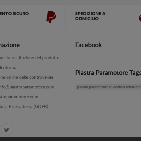
ENTO SICURO
SPEDIZIONE A
DOMICILIO
mazione
Facebook
er la restituzione del prodotto
di ritorno
Piastra Paramotore Tag
one online delle controversie
info@piastraparamotore.com
piastra paramotore di acciaio renault c
straparamotore.com
 Sulla Riservatezza (GDPR)