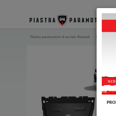
Piastra paramotore di acciaio Renault
Piastra para
PRO