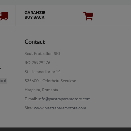
GARANZIE
BUY BACK
Contact
Scut Protection SRL
RO 25929276
s
Str. Lemnarilor nr.14.
lio 6
535600 - Odorheiu Secuiesc
Harghita, Romania
E-mail:
info@piastraparamotore.com
Site:
www.piastraparamotore.com