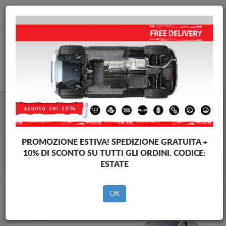
info@piastraparamotore.com
CARELLO
Piastra paramotore di acciaio Peugeot
Piastra paramotore di acciaio Peugeot Partner
Brands
Brands
PROMOZIONE ESTIVA!
SPEDIZIONE GRATUITA +
10% DI SCONTO SU TUTTI GLI ORDINI. CODICE:
ESTATE
Indietro
OK