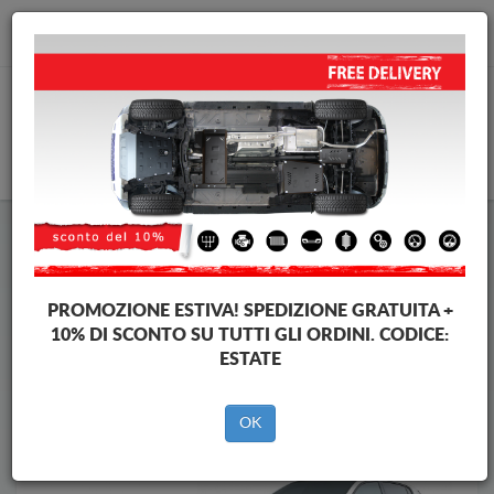
info@piastraparamotore.com
CARELLO
Piastra paramotore di acciaio Peugeot
Piastra paramotore di acciaio Peugeot 308
Brands
Brands
PROMOZIONE ESTIVA!
SPEDIZIONE GRATUITA +
10% DI SCONTO SU TUTTI GLI ORDINI. CODICE:
ESTATE
Indietro
OK