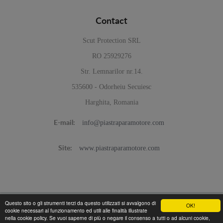
Contact
Scut Protection SRL
RO 25929276
Str. Lemnarilor nr.14.
535600 - Odorheiu Secuiesc
Harghita, Romania
info@piastraparamotore.com
E-mail:
www.piastraparamotore.com
Site:
Questo sito o gli strumenti terzi da questo utilizzati si avvalgono di
OK!
cookie necessari al funzionamento ed utili alle finalità illustrate
© 2026
Piastra Paramotore di acciaio -
nella cookie policy. Se vuoi saperne di più o negare il consenso a tutti o ad alcuni cookie,
Programed By
lokopi WEB