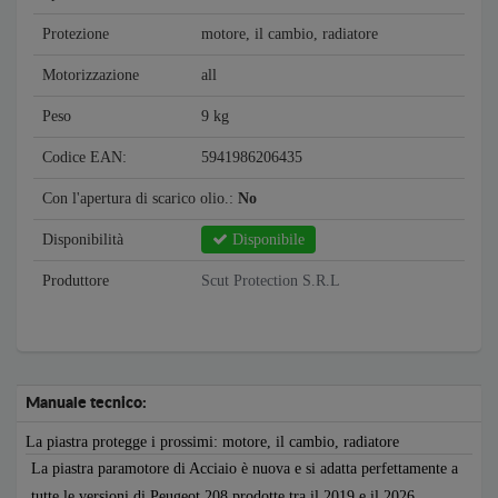
Protezione
motore, il cambio, radiatore
Motorizzazione
all
Peso
9 kg
Codice EAN:
5941986206435
Con l'apertura di scarico olio.:
No
Disponibilità
Disponibile
Produttore
Scut Protection S.R.L
Manuale tecnico:
La piastra protegge i prossimi: motore, il cambio, radiatore
La piastra paramotore di Acciaio è nuova e si adatta perfettamente a
tutte le versioni di Peugeot 208 prodotte tra il 2019 e il 2026.