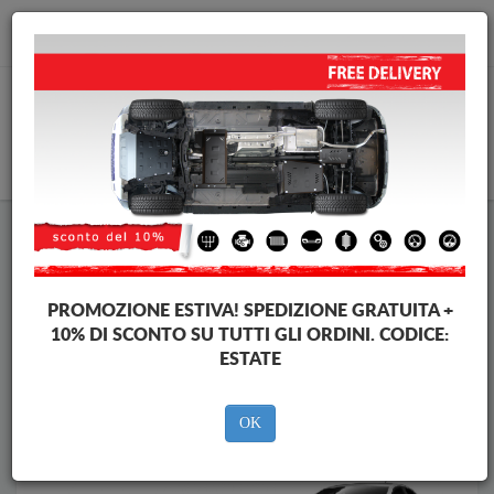
info@piastraparamotore.com
CARELLO
Piastra paramotore di acciaio Peugeot
Piastra paramotore di acciaio Peugeot 208
Brands
Brands
PROMOZIONE ESTIVA!
SPEDIZIONE GRATUITA +
10% DI SCONTO SU TUTTI GLI ORDINI. CODICE:
ESTATE
Indietro
OK