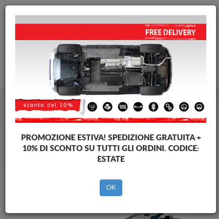
info@piastraparamotore.com
CARELLO
Piastra paramotore di acciaio Opel
Piastra paramotore di acciaio Opel Tigra
Brands
Brands
PROMOZIONE ESTIVA!
SPEDIZIONE GRATUITA +
10% DI SCONTO SU TUTTI GLI ORDINI. CODICE:
ESTATE
Indietro
OK