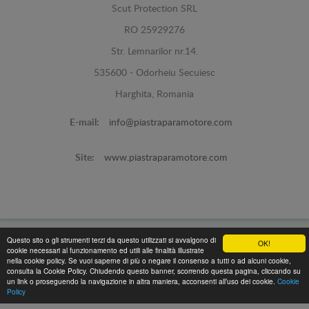
Scut Protection SRL
RO 25929276
Str. Lemnarilor nr.14.
535600 - Odorheiu Secuiesc
Harghita, Romania
E-mail:
info@piastraparamotore.com
Site:
www.piastraparamotore.com
Questo sito o gli strumenti terzi da questo utilizzati si avvalgono di
OK!
Piastra Paramotore di acciaio -
© 2026
cookie necessari al funzionamento ed utili alle finalità illustrate
nella cookie policy. Se vuoi saperne di più o negare il consenso a tutti o ad alcuni cookie,
Programed By
lokopi WEB
consulta la Cookie Policy. Chiudendo questo banner, scorrendo questa pagina, cliccando su
un link o proseguendo la navigazione in altra maniera, acconsenti all’uso dei cookie.
Cookie
Policy