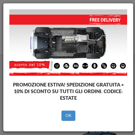
info@piastraparamotore.com
CARELLO
Piastra paramotore di acciaio Opel
Piastra paramotore di acciaio Opel Meriva
Brands
Brands
PROMOZIONE ESTIVA!
SPEDIZIONE GRATUITA +
10% DI SCONTO SU TUTTI GLI ORDINI. CODICE:
ESTATE
Indietro
OK