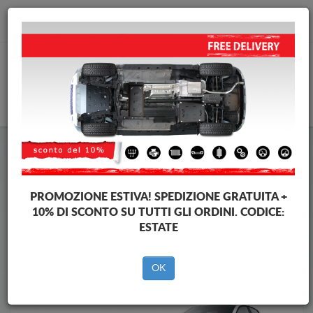
info@piastraparamotore.com
CARELLO
Piastra paramotore di acciaio Opel
Piastra paramotore di acciaio Opel Corsa
Brands
Brands
PROMOZIONE ESTIVA!
SPEDIZIONE GRATUITA +
10% DI SCONTO SU TUTTI GLI ORDINI. CODICE:
ESTATE
Indietro
OK