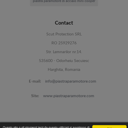
piastra paramotore di acciaio mini cooper
Contact
Scut Protection SRL
RO 25929276
Str. Lemnarilor nr.14.
535600 - Odorheiu Secuiesc
Harghita, Romania
E-mail:
info@piastraparamotore.com
Site:
www.piastraparamotore.com
Questo sito o gli strumenti terzi da questo utilizzati si avvalgono di