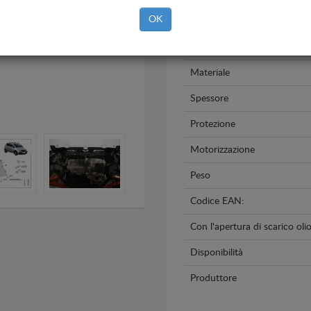
OK
Modello
Anno
Materiale
Spessore
Protezione
Motorizzazione
Peso
Codice EAN:
Con l'apertura di scarico oli
Disponibilità
Produttore