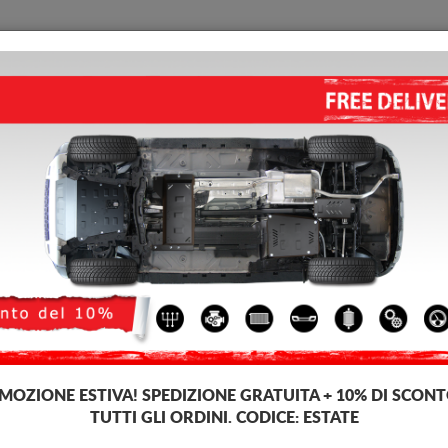
PIASTRA PARAMOTORE
HOME
CONSEGNARE
FEEDB
ramotore di acciaio Mercedes A-Classe
PIASTRA PARAMOTORE DI AC
4.00
out of
5
stars based on
Codice del prodotto: 14.083
188 
169
IVA inc
MOZIONE ESTIVA!
SPEDIZIONE GRATUITA + 10% DI SCONT
TUTTI GLI ORDINI. CODICE:
ESTATE
Marca