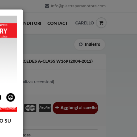
info@piastraparamotore.com
CARELLO
ACK
RIVENDITORI
CONTACT
Indietro
CIAIO MERCEDES A-CLASS W169 (2004-2012)
1
votes (
Visualizza recensioni
).
€
€
Aggiungi al carello
l.
O SU
Mercedes