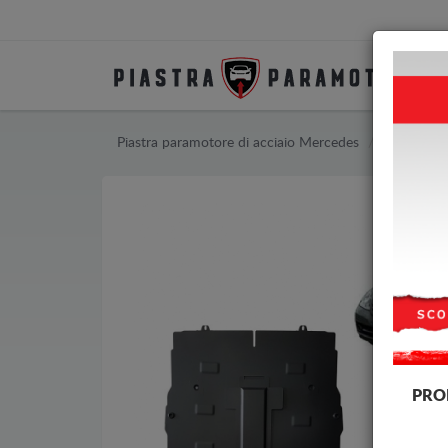
Piastra paramotore di acciaio Mercedes
Piastra pa
PRO