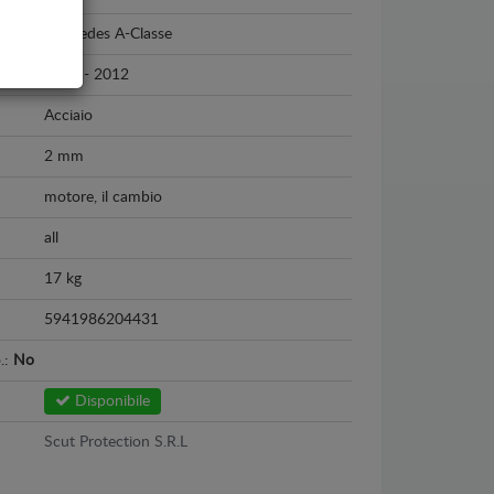
Mercedes A-Classe
2004 - 2012
Acciaio
2 mm
motore, il cambio
all
17 kg
5941986204431
o.:
No
Disponibile
Scut Protection S.R.L