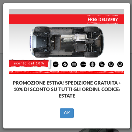
info@piastraparamotore.com
CARELLO
Piastra paramotore di acciaio Mazda
Piastra paramotore di acciaio Mazda Axela
Brands
Brands
PROMOZIONE ESTIVA!
SPEDIZIONE GRATUITA +
10% DI SCONTO SU TUTTI GLI ORDINI. CODICE:
ESTATE
Indietro
OK