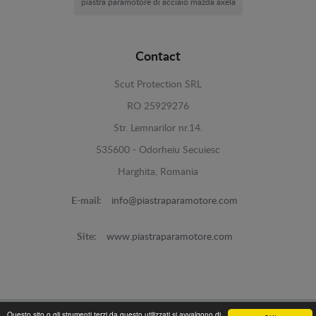
piastra paramotore di acciaio mazda axela
Contact
Scut Protection SRL
RO 25929276
Str. Lemnarilor nr.14.
535600 - Odorheiu Secuiesc
Harghita, Romania
E-mail:
info@piastraparamotore.com
Site:
www.piastraparamotore.com
Questo sito o gli strumenti terzi da questo utilizzati si avvalgono di