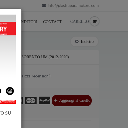
info@piastraparamotore.com
CARELLO
ACK
RIVENDITORI
CONTACT
Indietro
CIAIO KIA SORENTO UM (2012-2020)
1
votes (
Visualizza recensioni
).
€
€
Aggiungi al carello
l.
TO SU