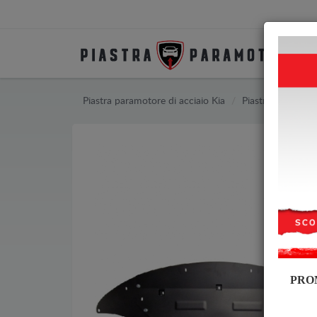
Piastra paramotore di acciaio Kia
Piastra paramotor
PRO