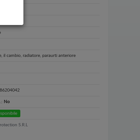
rento
- 2020
o
, il cambio, radiatore, paraurti anteriore
86204042
o.:
No
sponibile
rotection S.R.L