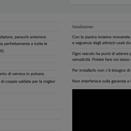
Installazione:
diatore, paraurti anteriore
Con la piastra insieme riceverete 
e seguenza degli attrezzi usati dur
ta perfettamente a tutte le
20.
Ogni veicolo ha punti di aderire 
semplicità. Potete fare voi stessi
Per installarlo non c'è bisogno 
erto di vernice in polvere.
Non interferisce sulla garanzia e 
di coppie saldate per la miglior