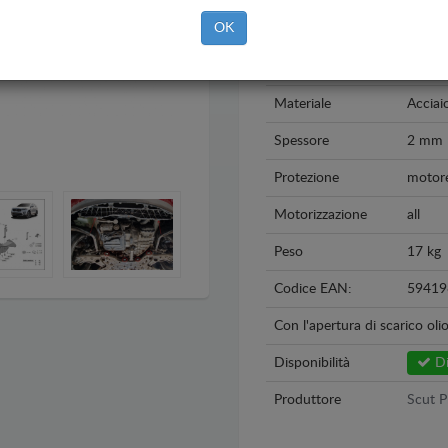
OK
Modello
Kia So
Anno
2012 
Materiale
Acciai
Spessore
2 mm
Protezione
motore
Motorizzazione
all
Peso
17 kg
Codice EAN:
59419
Con l'apertura di scarico oli
Disponibilità
Di
Produttore
Scut P