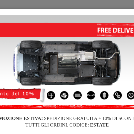
PIASTRA PARAMOTORE
HOME
CONSEGNARE
FEEDB
e di acciaio Kia Sorento
PIASTRA PARAMOTORE DI AC
4.50
out of
5
stars based on
Codice del prodotto: 10.093
228 
221
IVA inc
MOZIONE ESTIVA!
SPEDIZIONE GRATUITA + 10% DI SCON
TUTTI GLI ORDINI. CODICE:
ESTATE
Marca
Kia