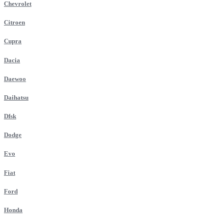
Chevrolet
Citroen
Cupra
Dacia
Daewoo
Daihatsu
Dfsk
Dodge
Evo
Fiat
Ford
Honda