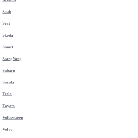
Saab
Seat
Skoda
Smart
SsangYong
Subaru
Suzuki
Tesla
Toyota
Volkswagen
Volvo