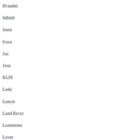
Hyundai
Infiniti
Isuzu
Iveco
Jac
Jeep
KGM
Lada
Lancia
Land Rover
Leapmotor
Lexus