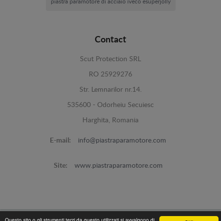
piastra paramotore di acciaio iveco esuperjolly
Contact
Scut Protection SRL
RO 25929276
Str. Lemnarilor nr.14.
535600 - Odorheiu Secuiesc
Harghita, Romania
E-mail:
info@piastraparamotore.com
Site:
www.piastraparamotore.com
Questo sito o gli strumenti terzi da questo utilizzati si avvalgono di