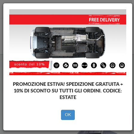
info@piastraparamotore.com
CARELLO
Piastra paramotore di acciaio Iveco
Piastra paramotore di acciaio Iveco eSuperJolly
Brands
Brands
PROMOZIONE ESTIVA!
SPEDIZIONE GRATUITA +
10% DI SCONTO SU TUTTI GLI ORDINI. CODICE:
ESTATE
Indietro
OK