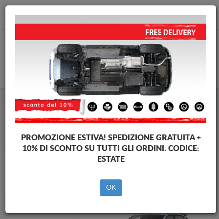
info@piastraparamotore.com
CARELLO
Piastra paramotore di acciaio Hyundai
Piastra paramotore di acciaio Hyundai i20
Brands
Brands
PROMOZIONE ESTIVA!
SPEDIZIONE GRATUITA +
10% DI SCONTO SU TUTTI GLI ORDINI. CODICE:
ESTATE
Indietro
OK