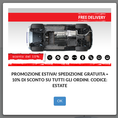
info@piastraparamotore.com
CARELLO
Piastra paramotore di acciaio Ford
Piastra paramotore di acciaio Ford Tourneo Courier
Brands
Brands
PROMOZIONE ESTIVA!
SPEDIZIONE GRATUITA +
10% DI SCONTO SU TUTTI GLI ORDINI. CODICE:
ESTATE
Indietro
OK