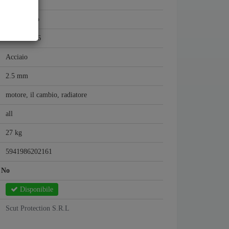
Fiat
Fiat Ducato
2006 - 2016
Acciaio
2.5 mm
motore, il cambio, radiatore
all
27 kg
5941986202161
:
No
Disponibile
Scut Protection S.R.L