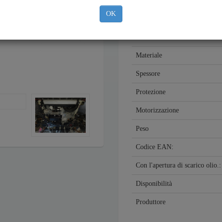
Marca
OK
Modello
Anno
Materiale
Spessore
Protezione
Motorizzazione
Peso
Codice EAN:
Con l'apertura di scarico olio.
Disponibilità
Produttore