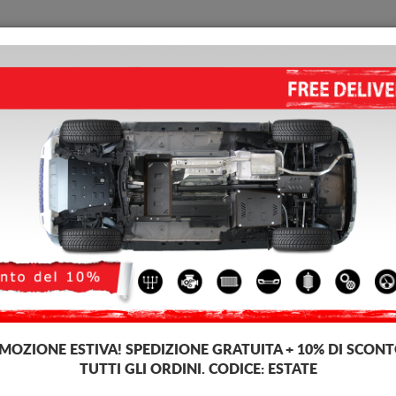
PIASTRA PARAMOTORE
HOME
CONSEGNARE
FEEDB
i acciaio Fiat Ducato
PIASTRA PARAMOTORE DI AC
4.56
out of
5
stars based on
18
v
Codice del prodotto: 30.027
195 €
159
€
IVA incl.
MOZIONE ESTIVA!
SPEDIZIONE GRATUITA + 10% DI SCONT
TUTTI GLI ORDINI. CODICE:
ESTATE