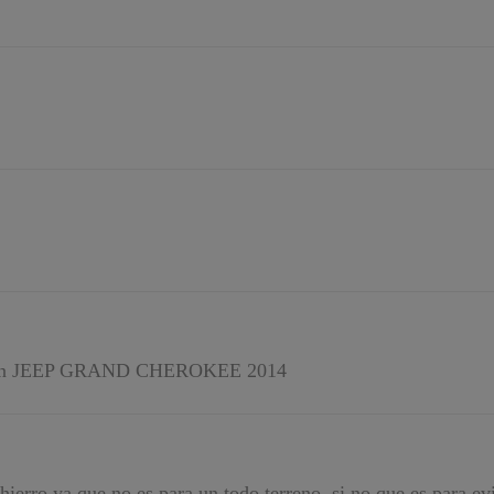
ngo un JEEP GRAND CHEROKEE 2014
ierro ya que no es para un todo terreno, si no que es para evi