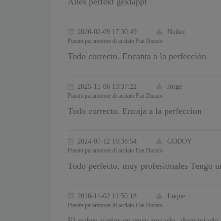
Alles perfekt geklappt
2026-02-09 17:30:49
Nuñez
Piastra paramotore di acciaio Fiat Ducato
Todo correcto. Encanta a la perfección
2025-11-06 13:37:22
Jorge
Piastra paramotore di acciaio Fiat Ducato
Todo correcto. Encaja a la perfeccion
2024-07-12 10:38:54
GODOY
Piastra paramotore di acciaio Fiat Ducato
Todo perfecto, muy profesionales Te
2016-11-02 11:50:18
Luque
Piastra paramotore di acciaio Fiat Ducato
El cubre carter es muy pesado, demasiado h