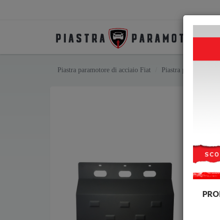
Piastra paramotore di acciaio Fiat
Piastra paramotore d
PRO