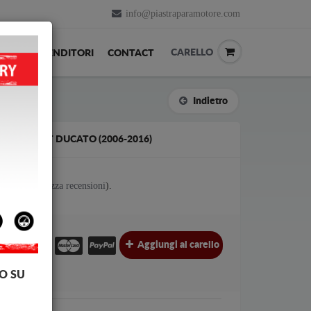
info@piastraparamotore.com
CARELLO
ACK
RIVENDITORI
CONTACT
Indietro
CIAIO FIAT DUCATO (2006-2016)
otes (
Visualizza recensioni
).
Aggiungi al carello
O SU