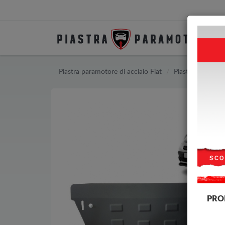
Piastra paramotore di acciaio Fiat
Piastra paramoto
PRO