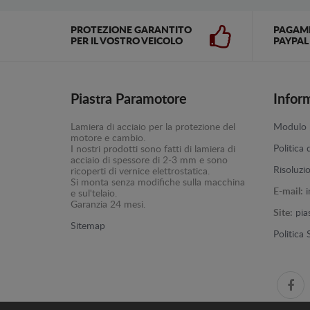
PROTEZIONE GARANTITO
PAGAM
PER IL VOSTRO VEICOLO
PAYPAL
Piastra Paramotore
Infor
Lamiera di acciaio per la protezione del
Modulo p
motore e cambio.
Politica 
I nostri prodotti sono fatti di lamiera di
acciaio di spessore di 2-3 mm e sono
Risoluzi
ricoperti di vernice elettrostatica.
Si monta senza modifiche sulla macchina
E-mail:
e sul'telaio.
Garanzia 24 mesi.
Site:
pia
Sitemap
Politica