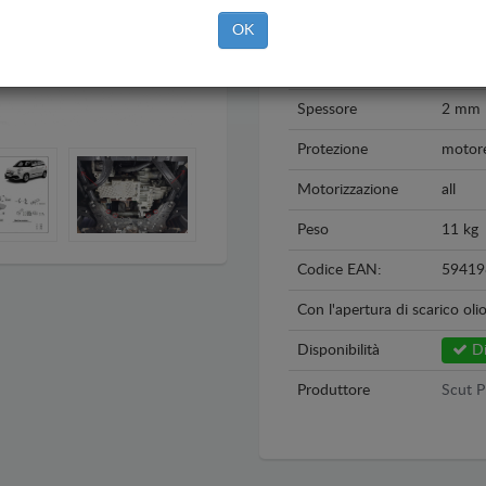
Anno
2012 
OK
Materiale
Acciai
Spessore
2 mm
Protezione
motore
Motorizzazione
all
Peso
11 kg
Codice EAN:
59419
Con l'apertura di scarico oli
Disponibilità
Di
Produttore
Scut P