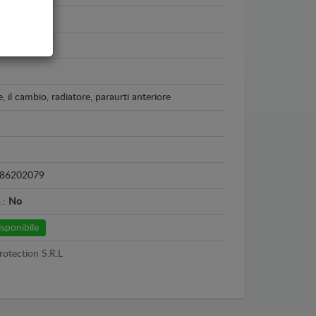
- 2022
o
, il cambio, radiatore, paraurti anteriore
86202079
o.:
No
sponibile
rotection S.R.L