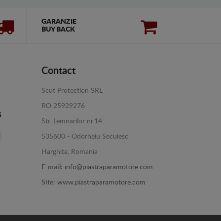
GARANZIE
BUY BACK
Contact
Scut Protection SRL
RO 25929276
s
Str. Lemnarilor nr.14.
535600 - Odorheiu Secuiesc
Harghita, Romania
E-mail:
info@piastraparamotore.com
Site:
www.piastraparamotore.com