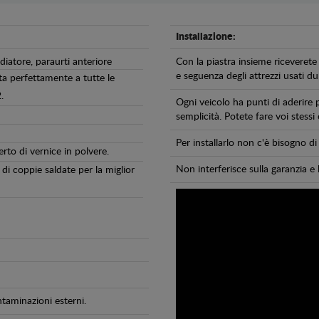
Installazione:
diatore, paraurti anteriore
Con la piastra insieme riceverete 
e seguenza degli attrezzi usati dur
ta perfettamente a tutte le
.
Ogni veicolo ha punti di aderire 
semplicità. Potete fare voi stessi
Per installarlo non c'è bisogno 
erto di vernice in polvere.
Non interferisce sulla garanzia e 
di coppie saldate per la miglior
ntaminazioni esterni.