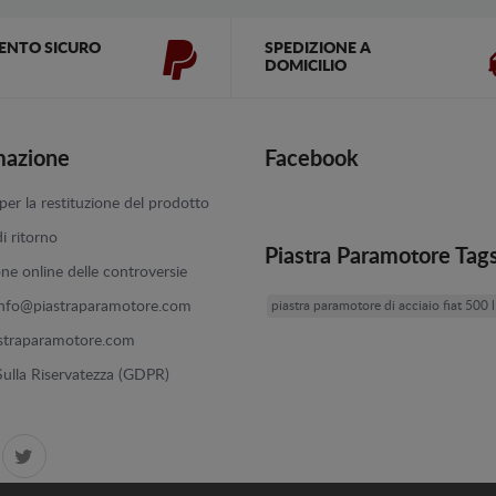
ENTO SICURO
SPEDIZIONE A
DOMICILIO
mazione
Facebook
er la restituzione del prodotto
di ritorno
Piastra Paramotore Tag
one online delle controversie
info@piastraparamotore.com
piastra paramotore di acciaio fiat 500 l
straparamotore.com
 Sulla Riservatezza (GDPR)