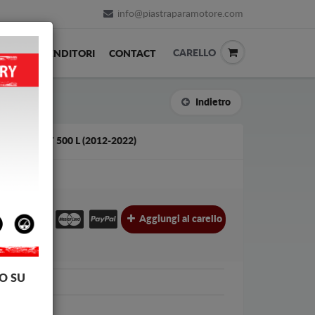
info@piastraparamotore.com
CARELLO
ACK
RIVENDITORI
CONTACT
Indietro
AIO FIAT 500 L (2012-2022)
€
€
Aggiungi al carello
l.
O SU
00