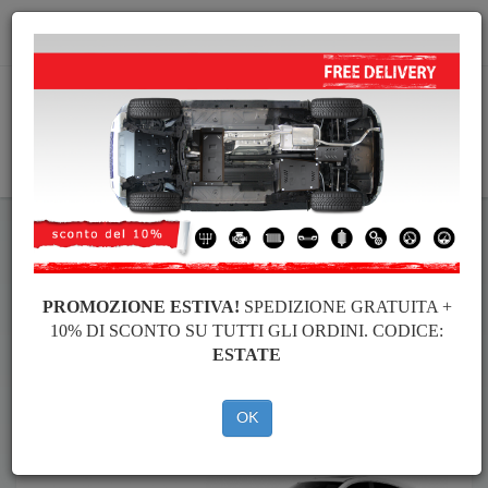
info@piastraparamotore.com
CARELLO
Piastra paramotore di acciaio Dfsk
Piastra paramotore di acciaio Dfsk Fengon 5
Brands
Brands
PROMOZIONE ESTIVA!
SPEDIZIONE GRATUITA +
10% DI SCONTO SU TUTTI GLI ORDINI. CODICE:
ESTATE
Indietro
OK