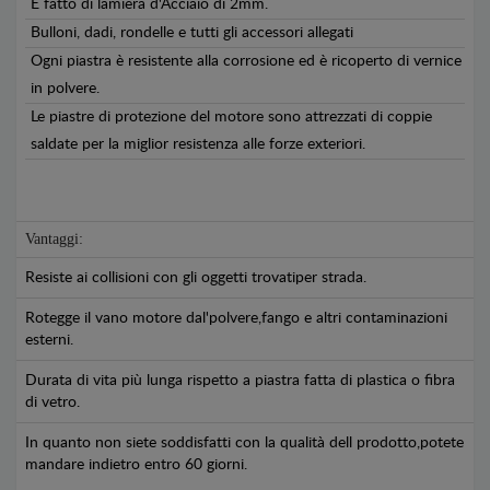
É fatto di lamiera d'Acciaio di 2mm.
Bulloni, dadi, rondelle e tutti gli accessori allegati
Ogni piastra è resistente alla corrosione ed è ricoperto di vernice
in polvere.
Le piastre di protezione del motore sono attrezzati di coppie
saldate per la miglior resistenza alle forze exteriori.
Vantaggi:
Resiste ai collisioni con gli oggetti trovatiper strada.
Rotegge il vano motore dal'polvere,fango e altri contaminazioni
esterni.
Durata di vita più lunga rispetto a piastra fatta di plastica o fibra
di vetro.
In quanto non siete soddisfatti con la qualità dell prodotto,potete
mandare indietro entro 60 giorni.