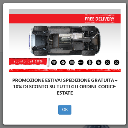
info@piastraparamotore.com
CARELLO
Piastra paramotore di acciaio Daewoo
Piastra paramotore di acciaio Daewoo Nubira
Brands
Brands
PROMOZIONE ESTIVA!
SPEDIZIONE GRATUITA +
10% DI SCONTO SU TUTTI GLI ORDINI. CODICE:
ESTATE
Indietro
OK