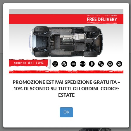
info@piastraparamotore.com
CARELLO
Piastra paramotore di acciaio Dacia
Piastra paramotore di acciaio Dacia Sandero III
Brands
Brands
PROMOZIONE ESTIVA!
SPEDIZIONE GRATUITA +
10% DI SCONTO SU TUTTI GLI ORDINI. CODICE:
ESTATE
Indietro
OK