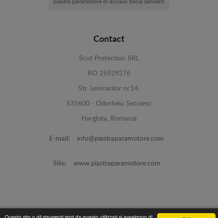
piastra paramotore di acciaio dacia sandero
Contact
Scut Protection SRL
RO 25929276
Str. Lemnarilor nr.14.
535600 - Odorheiu Secuiesc
Harghita, Romania
E-mail:
info@piastraparamotore.com
Site:
www.piastraparamotore.com
Questo sito o gli strumenti terzi da questo utilizzati si avvalgono di