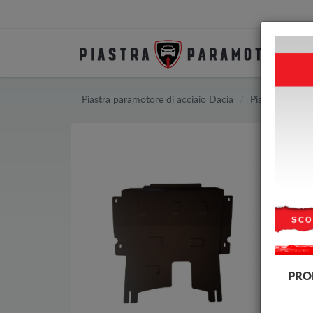
Piastra paramotore di acciaio Dacia
Piastra paramo
PRO