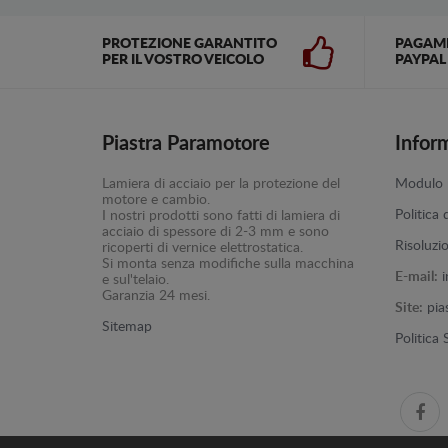
PROTEZIONE GARANTITO
PAGAM
PER IL VOSTRO VEICOLO
PAYPAL
Piastra Paramotore
Infor
Lamiera di acciaio per la protezione del
Modulo p
motore e cambio.
Politica 
I nostri prodotti sono fatti di lamiera di
acciaio di spessore di 2-3 mm e sono
Risoluzi
ricoperti di vernice elettrostatica.
Si monta senza modifiche sulla macchina
E-mail:
e sul'telaio.
Garanzia 24 mesi.
Site:
pia
Sitemap
Politica