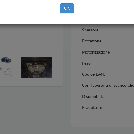
Anno
OK
Materiale
Spessore
Protezione
Motorizzazione
Peso
Codice EAN:
Con l'apertura di scarico oli
Disponibilità
Produttore