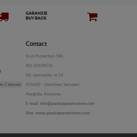
GARANZIE
BUY BACK
Contact
Scut Protection SRL
RO 25929276
s
Str. Lemnarilor nr.14.
gan 2 stepway
535600 - Odorheiu Secuiesc
Harghita, Romania
E-mail:
info@piastraparamotore.com
Site:
www.piastraparamotore.com