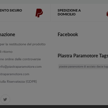
ENTO SICURO
SPEDIZIONE A
DOMICILIO
mazione
Facebook
er la restituzione del prodotto
di ritorno
Piastra Paramotore Tag
one online delle controversie
info@piastraparamotore.com
piastra paramotore di acciaio dacia lo
straparamotore.com
 Sulla Riservatezza (GDPR)