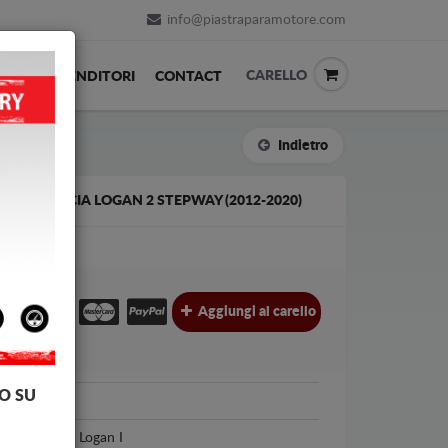
info@piastraparamotore.com
CARELLO
ACK
RIVENDITORI
CONTACT
Indietro
CIAIO DACIA LOGAN 2 STEPWAY (2012-2020)
€
€
Aggiungi al carello
l.
O SU
Dacia
Dacia Logan I