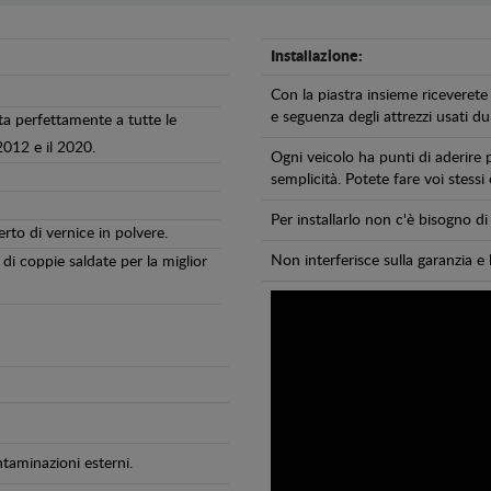
Installazione:
Con la piastra insieme riceverete 
e seguenza degli attrezzi usati dur
ta perfettamente a tutte le
2012 e il 2020.
Ogni veicolo ha punti di aderire 
semplicità. Potete fare voi stessi
Per installarlo non c'è bisogno 
erto di vernice in polvere.
Non interferisce sulla garanzia e 
di coppie saldate per la miglior
ntaminazioni esterni.