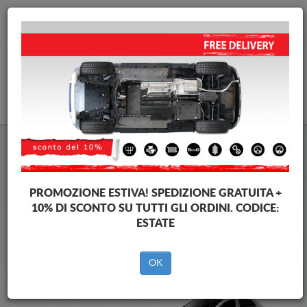
info@piastraparamotore.com
CARELLO
Piastra paramotore di acciaio Dacia
Piastra paramotore di acciaio Dacia Lodgy
Brands
Brands
PROMOZIONE ESTIVA!
SPEDIZIONE GRATUITA +
10% DI SCONTO SU TUTTI GLI ORDINI. CODICE:
ESTATE
Indietro
OK