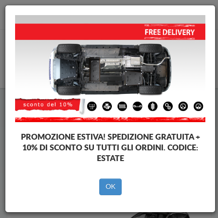
info@piastraparamotore.com
CARELLO
Piastra paramotore di acciaio Citroen
Piastra paramotore di acciaio Citroen Grand C4 Picasso
Brands
Brands
PROMOZIONE ESTIVA!
SPEDIZIONE GRATUITA +
10% DI SCONTO SU TUTTI GLI ORDINI. CODICE:
ESTATE
Indietro
OK