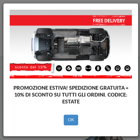
info@piastraparamotore.com
CARELLO
Piastra paramotore di acciaio Chevrolet
Piastra paramotore di acciaio Chevrolet Aveo
Brands
Brands
PROMOZIONE ESTIVA!
SPEDIZIONE GRATUITA +
10% DI SCONTO SU TUTTI GLI ORDINI. CODICE:
ESTATE
Indietro
OK