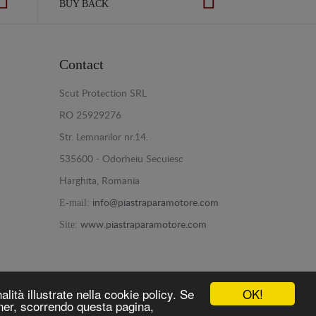
BUY BACK
Contact
Scut Protection SRL
RO 25929276
Str. Lemnarilor nr.14.
535600 - Odorheiu Secuiesc
Harghita, Romania
E-mail:
info@piastraparamotore.com
Site:
www.piastraparamotore.com
OK!
alità illustrate nella cookie policy. Se
nner, scorrendo questa pagina,