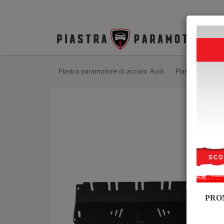
Piastra paramotore di acciaio Audi
Piastra paramot
PRO