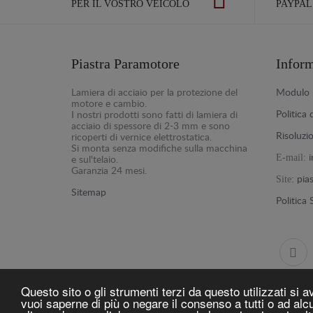
PER IL VOSTRO VEICOLO
PAYPAL
Piastra Paramotore
Infor
Lamiera di acciaio per la protezione del
Modulo p
motore e cambio.
Politica 
I nostri prodotti sono fatti di lamiera di
acciaio di spessore di 2-3 mm e sono
Risoluzi
ricoperti di vernice elettrostatica.
Si monta senza modifiche sulla macchina
E-mail:
e sul'telaio.
Garanzia 24 mesi.
Site:
pia
Sitemap
Politica
Questo sito o gli strumenti terzi da questo utilizzati si a
vuoi saperne di più o negare il consenso a tutti o ad a