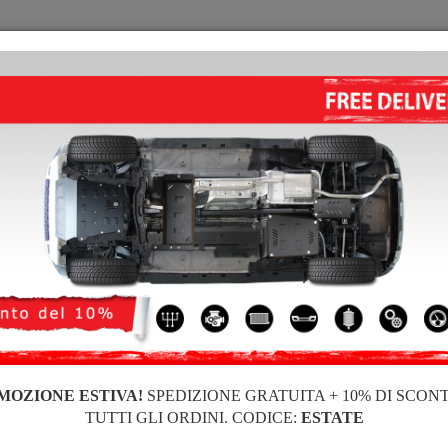
PIASTRA PARAMOTORE
HOME
CONSEGNARE
FEEDB
ore di acciaio Audi A2
PIASTRA PARAMOTORE DI ACC
3.50
out of
5
stars based on
Codice del prodotto: 30.148
161 
154
IVA inc
MOZIONE ESTIVA!
SPEDIZIONE GRATUITA + 10% DI SCON
TUTTI GLI ORDINI. CODICE:
ESTATE
Marca
Au