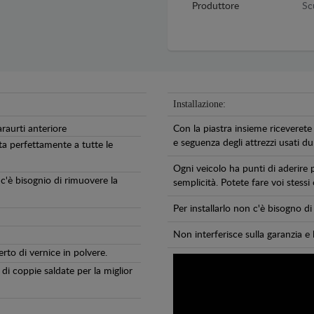
Produttore
Sc
Installazione:
araurti anteriore
Con la piastra insieme riceverete 
e seguenza degli attrezzi usati dur
ta perfettamente a tutte le
Ogni veicolo ha punti di aderire 
 c'è bisognio di rimuovere la
semplicità. Potete fare voi stessi
Per installarlo non c'è bisogno 
Non interferisce sulla garanzia e 
erto di vernice in polvere.
di coppie saldate per la miglior