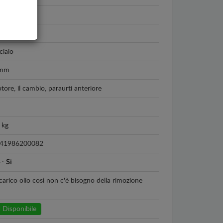
di A2
00 - 2005
ciaio
 mm
tore, il cambio, paraurti anteriore
 kg
41986200082
o.:
Si
carico olio così non c'è bisogno della rimozione
Disponibile