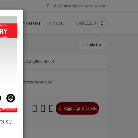
info@piastraparamotore.com
CARELLO
ACK
RIVENDITORI
CONTACT
Indietro
IAIO AUDI A2 (2000-2005)
1
votes (
Visualizza recensioni
).
€
€
Aggiungi al carello
l.
TO SU
di