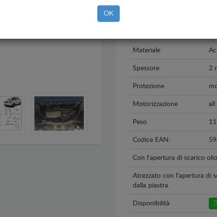
OK
Modello
Au
Anno
20
Materiale
Ac
Spessore
2
Protezione
mo
Motorizzazione
all
Peso
11
Codice EAN:
59
Con l'apertura di scarico oli
Atrezzato con l'apertura di s
dalla piastra.
Disponibilità